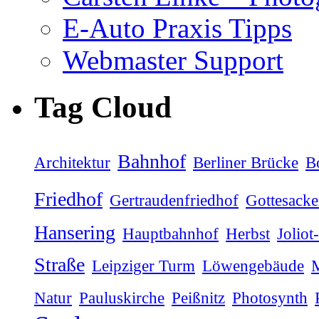
E-Auto Praxis Tipps
Webmaster Support
Tag Cloud
Bahnhof
Architektur
Berliner Brücke
B
Friedhof
Gertraudenfriedhof
Gottesacke
Hansering
Hauptbahnhof
Herbst
Joliot
Straße
Leipziger Turm
Löwengebäude
M
Natur
Pauluskirche
Peißnitz
Photosynth