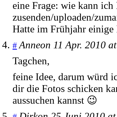
eine Frage: wie kann ich
zusenden/uploaden/zuma
Hatte im Frühjahr einige 
Anne
on 11 Apr. 2010 a
#
Tagchen,
feine Idee, darum würd i
dir die Fotos schicken k
aussuchen kannst 😉
Dirk
on 25 Juni 2010 at
#