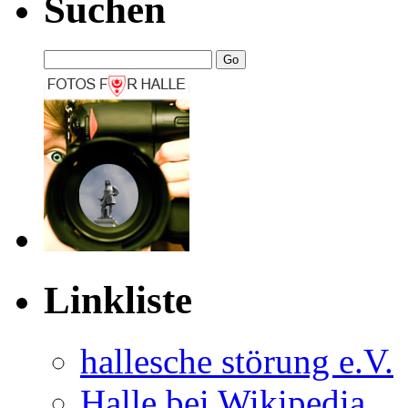
Suchen
Linkliste
hal­le­sche stö­rung e.V.
Halle bei Wikipedia