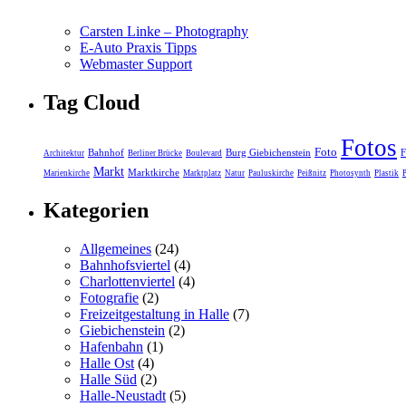
Carsten Linke – Photography
E-Auto Praxis Tipps
Webmaster Support
Tag Cloud
Fotos
Foto
Bahnhof
Burg Giebichenstein
F
Architektur
Berliner Brücke
Boulevard
Markt
Marktkirche
Marienkirche
Marktplatz
Natur
Pauluskirche
Peißnitz
Photosynth
Plastik
Kategorien
Allgemeines
(24)
Bahnhofsviertel
(4)
Charlottenviertel
(4)
Fotografie
(2)
Freizeitgestaltung in Halle
(7)
Giebichenstein
(2)
Hafenbahn
(1)
Halle Ost
(4)
Halle Süd
(2)
Halle-Neustadt
(5)