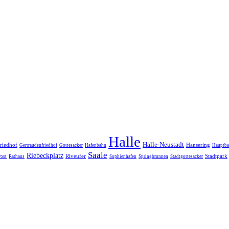
Halle
Halle-Neustadt
riedhof
Hansering
Gertraudenfriedhof
Gottesacker
Hafenbahn
Hauptba
Saale
Riebeckplatz
Riveufer
Stadtpark
Post
Rathaus
Sophienhafen
Springbrunnen
Stadtgottesacker