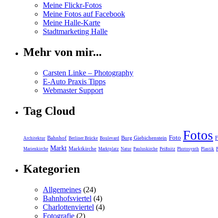
Meine Flickr-Fotos
Meine Fotos auf Facebook
Meine Halle-Karte
Stadtmarketing Halle
Mehr von mir...
Carsten Linke – Photography
E-Auto Praxis Tipps
Webmaster Support
Tag Cloud
Fotos
Foto
Bahnhof
Burg Giebichenstein
F
Architektur
Berliner Brücke
Boulevard
Markt
Marktkirche
Marienkirche
Marktplatz
Natur
Pauluskirche
Peißnitz
Photosynth
Plastik
Kategorien
Allgemeines
(24)
Bahnhofsviertel
(4)
Charlottenviertel
(4)
Fotografie
(2)