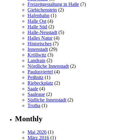
Freizeitgestaltung in Halle
(7)
Giebichenstein
(2)
Hafenbahn
(1)
Halle Ost
(4)
Halle Süd
(2)
Halle-Neustadt
(5)
Halles Natur
(4)
Historisches
(7)
Innenstadt
(29)
Kröllwitz
(3)
Landrain
(2)
Nördliche Innenstadt
(2)
Paulusviertel
(4)
Peißnitz
(1)
Riebeckplatz
(2)
Saale
(4)
Saaleaue
(2)
Südliche Innenstadt
(2)
Trotha
(1)
Monthly
Mai 2026
(1)
März 2016
(1)