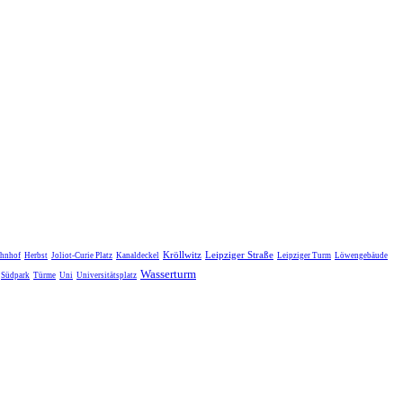
Kröllwitz
Leipziger Straße
hnhof
Herbst
Joliot-Curie Platz
Kanaldeckel
Leipziger Turm
Löwengebäude
Wasserturm
Südpark
Türme
Uni
Universitätsplatz