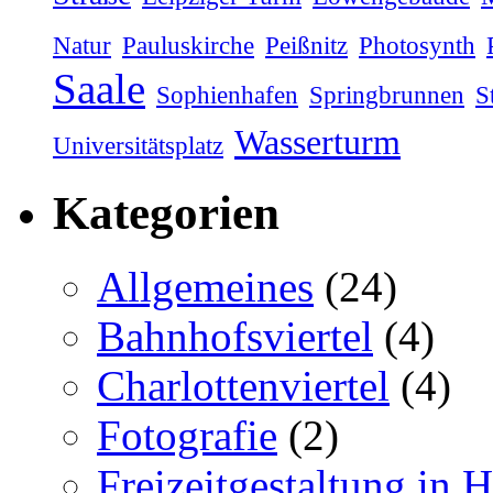
Natur
Pauluskirche
Peißnitz
Photosynth
Saale
Sophienhafen
Springbrunnen
S
Wasserturm
Universitätsplatz
Kategorien
Allgemeines
(24)
Bahnhofsviertel
(4)
Charlottenviertel
(4)
Fotografie
(2)
Freizeitgestaltung in H