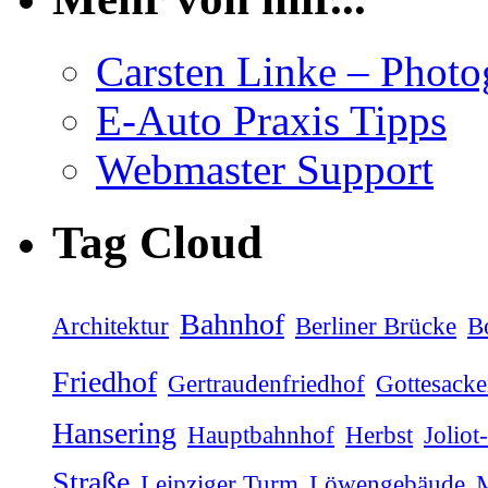
Carsten Linke – Phot
E-Auto Praxis Tipps
Webmaster Support
Tag Cloud
Bahnhof
Architektur
Berliner Brücke
B
Friedhof
Gertraudenfriedhof
Gottesacke
Hansering
Hauptbahnhof
Herbst
Joliot
Straße
Leipziger Turm
Löwengebäude
M