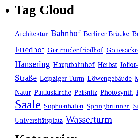
Tag Cloud
Bahnhof
Architektur
Berliner Brücke
B
Friedhof
Gertraudenfriedhof
Gottesacke
Hansering
Hauptbahnhof
Herbst
Joliot
Straße
Leipziger Turm
Löwengebäude
M
Natur
Pauluskirche
Peißnitz
Photosynth
Saale
Sophienhafen
Springbrunnen
S
Wasserturm
Universitätsplatz