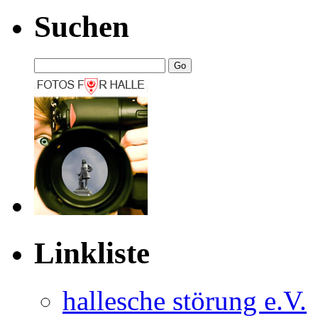
Suchen
Linkliste
hal­le­sche stö­rung e.V.