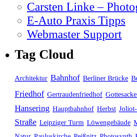
Carsten Linke – Phot
E-Auto Praxis Tipps
Webmaster Support
Tag Cloud
Bahnhof
Architektur
Berliner Brücke
B
Friedhof
Gertraudenfriedhof
Gottesacke
Hansering
Hauptbahnhof
Herbst
Joliot
Straße
Leipziger Turm
Löwengebäude
M
Natur
Pauluskirche
Peißnitz
Photosynth